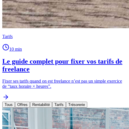
Tarifs
10
min
Le guide complet pour fixer vos tarifs de
freelance
Fixer ses tarifs quand on est freelance n’est pas un simple exercice
de “taux horaire × heures”.
Tous
Offres
Rentabilité
Tarifs
Trésorerie